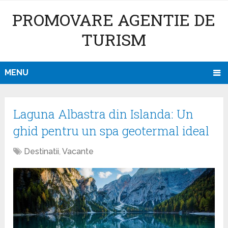
PROMOVARE AGENTIE DE
TURISM
MENU
Laguna Albastra din Islanda: Un
ghid pentru un spa geotermal ideal
Destinatii
,
Vacante