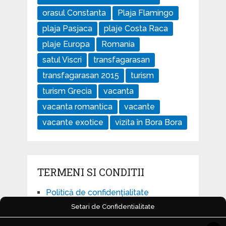
orasul Constanta
Plaja Flamingo
plaja Pasjaca
plaje Costa Raca
plaje Europa
Romania
satul Viscri
transfagarasan
transfagarasan 2015
turism
turism Grecia
vacanta
vacanta romantica
vacante
vacante exotice
vizita în Bora Bora
TERMENI SI CONDITII
Politică de confidențialitate
Setari de Confidentialitate
Politică privind fișierele cookies
Setari Cookie-uri