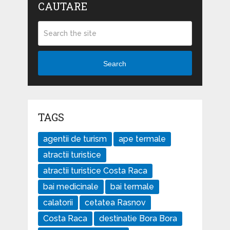
CAUTARE
Search
TAGS
agentii de turism
ape termale
atractii turistice
atractii turistice Costa Raca
bai medicinale
bai termale
calatorii
cetatea Rasnov
Costa Raca
destinatie Bora Bora