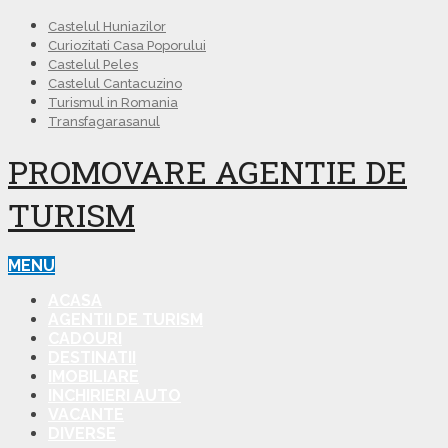
Castelul Huniazilor
Curiozitati Casa Poporului
Castelul Peles
Castelul Cantacuzino
Turismul in Romania
Transfagarasanul
PROMOVARE AGENTIE DE
TURISM
MENU
ACASA
AGENTII DE TURISM
CADOURI
DESTINATII
IMOBILIARE
INCHIRIERI AUTO
VACANTE
DIVERSE