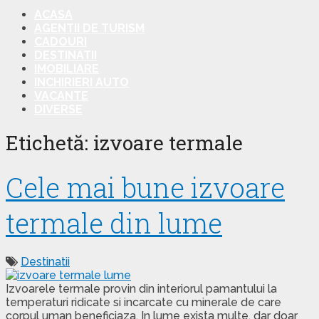
ACASA
AGENTII DE TURISM
CADOURI
DESTINATII
IMOBILIARE
INCHIRIERI AUTO
VACANTE
DIVERSE
Etichetă: izvoare termale
Cele mai bune izvoare
termale din lume
Destinatii
Izvoarele termale provin din interiorul pamantului la
temperaturi ridicate si incarcate cu minerale de care
corpul uman beneficiaza. In lume exista multe, dar doar