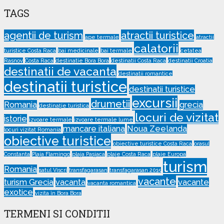
TAGS
agentii de turism
atractii turistice
ape termale
atractii
calatorii
turistice Costa Raca
bai medicinale
bai termale
cetatea
Rasnov
Costa Raca
destinatie Bora Bora
destinatii Costa Raca
destinatii Croatia
destinatii de vacanta
destinatii romantice
destinatii turistice
destinatii turistice
excursii
drumetii
Romania
grecia
destinație turistica
locuri de vizitat
istorie
izvoare termale
izvoare termale lume
mancare italiana
Noua Zeelanda
locuri vizitat Romania
obiective turistice
obiective turistice Costa Raca
orasul
Constanta
Plaja Flamingo
plaja Pasjaca
plaje Costa Raca
plaje Europa
turism
Romania
satul Viscri
transfagarasan
transfagarasan 2015
vacante
turism Grecia
vacanta
vacante
vacanta romantica
exotice
vizita în Bora Bora
TERMENI SI CONDITII