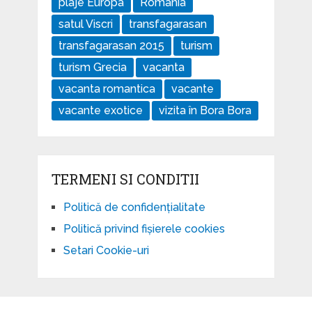
plaje Europa
Romania
satul Viscri
transfagarasan
transfagarasan 2015
turism
turism Grecia
vacanta
vacanta romantica
vacante
vacante exotice
vizita în Bora Bora
TERMENI SI CONDITII
Politică de confidențialitate
Politică privind fișierele cookies
Setari Cookie-uri