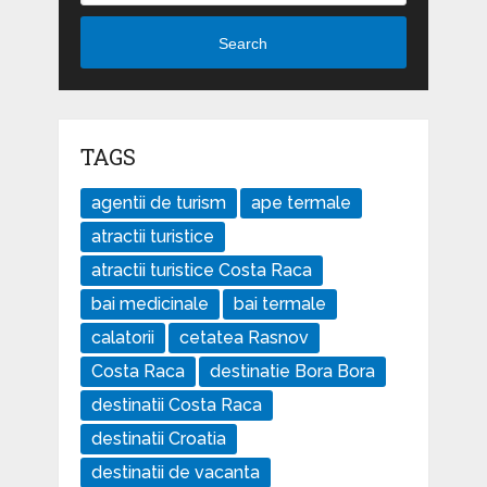
Search
TAGS
agentii de turism
ape termale
atractii turistice
atractii turistice Costa Raca
bai medicinale
bai termale
calatorii
cetatea Rasnov
Costa Raca
destinatie Bora Bora
destinatii Costa Raca
destinatii Croatia
destinatii de vacanta