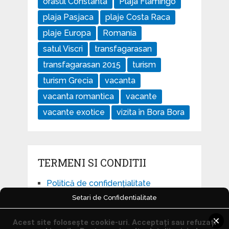
orasul Constanta
Plaja Flamingo
plaja Pasjaca
plaje Costa Raca
plaje Europa
Romania
satul Viscri
transfagarasan
transfagarasan 2015
turism
turism Grecia
vacanta
vacanta romantica
vacante
vacante exotice
vizita în Bora Bora
TERMENI SI CONDITII
Politică de confidențialitate
Setari de Confidentialitate
Politică privind fișierele cookies
Setari Cookie-uri
Acest site folosește cookie-uri. Acceptați sau refuzați