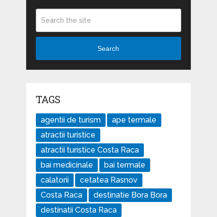
Search
TAGS
agentii de turism
ape termale
atractii turistice
atractii turistice Costa Raca
bai medicinale
bai termale
calatorii
cetatea Rasnov
Costa Raca
destinatie Bora Bora
destinatii Costa Raca