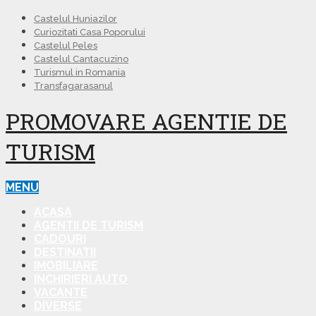
Castelul Huniazilor
Curiozitati Casa Poporului
Castelul Peles
Castelul Cantacuzino
Turismul in Romania
Transfagarasanul
PROMOVARE AGENTIE DE
TURISM
MENU
ACASA
AGENTII DE TURISM
CADOURI
DESTINATII
IMOBILIARE
INCHIRIERI AUTO
VACANTE
DIVERSE