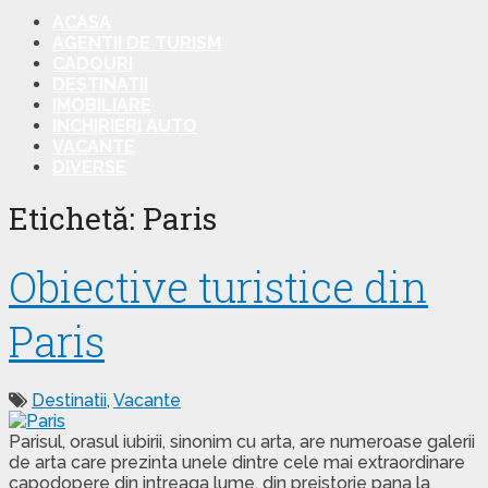
ACASA
AGENTII DE TURISM
CADOURI
DESTINATII
IMOBILIARE
INCHIRIERI AUTO
VACANTE
DIVERSE
Etichetă: Paris
Obiective turistice din
Paris
Destinatii
,
Vacante
Parisul, orasul iubirii, sinonim cu arta, are numeroase galerii
de arta care prezinta unele dintre cele mai extraordinare
capodopere din intreaga lume, din preistorie pana la