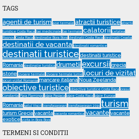
TAGS
agentii de turism
atractii turistice
ape termale
atractii
calatorii
turistice Costa Raca
bai medicinale
bai termale
cetatea
Rasnov
Costa Raca
destinatie Bora Bora
destinatii Costa Raca
destinatii Croatia
destinatii de vacanta
destinatii romantice
destinatii turistice
destinatii turistice
excursii
drumetii
Romania
grecia
destinație turistica
locuri de vizitat
istorie
izvoare termale
izvoare termale lume
mancare italiana
Noua Zeelanda
locuri vizitat Romania
obiective turistice
obiective turistice Costa Raca
orasul
Constanta
Plaja Flamingo
plaja Pasjaca
plaje Costa Raca
plaje Europa
turism
Romania
satul Viscri
transfagarasan
transfagarasan 2015
vacante
turism Grecia
vacanta
vacante
vacanta romantica
exotice
vizita în Bora Bora
TERMENI SI CONDITII