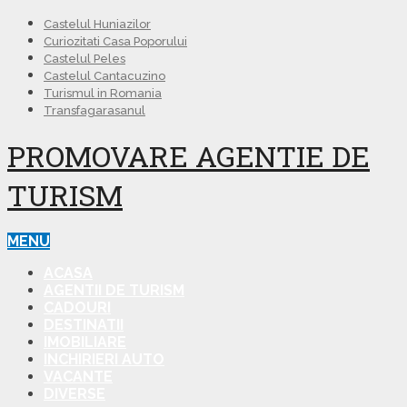
Castelul Huniazilor
Curiozitati Casa Poporului
Castelul Peles
Castelul Cantacuzino
Turismul in Romania
Transfagarasanul
PROMOVARE AGENTIE DE
TURISM
MENU
ACASA
AGENTII DE TURISM
CADOURI
DESTINATII
IMOBILIARE
INCHIRIERI AUTO
VACANTE
DIVERSE