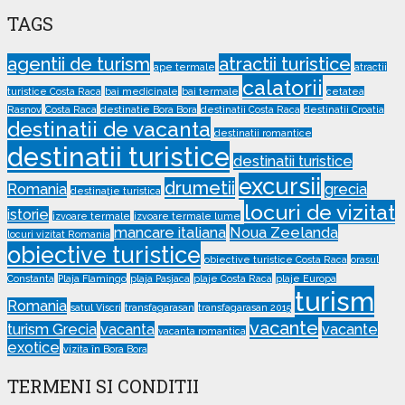
TAGS
agentii de turism
atractii turistice
ape termale
atractii
calatorii
turistice Costa Raca
bai medicinale
bai termale
cetatea
Rasnov
Costa Raca
destinatie Bora Bora
destinatii Costa Raca
destinatii Croatia
destinatii de vacanta
destinatii romantice
destinatii turistice
destinatii turistice
excursii
drumetii
Romania
grecia
destinație turistica
locuri de vizitat
istorie
izvoare termale
izvoare termale lume
mancare italiana
Noua Zeelanda
locuri vizitat Romania
obiective turistice
obiective turistice Costa Raca
orasul
Constanta
Plaja Flamingo
plaja Pasjaca
plaje Costa Raca
plaje Europa
turism
Romania
satul Viscri
transfagarasan
transfagarasan 2015
vacante
turism Grecia
vacanta
vacante
vacanta romantica
exotice
vizita în Bora Bora
TERMENI SI CONDITII