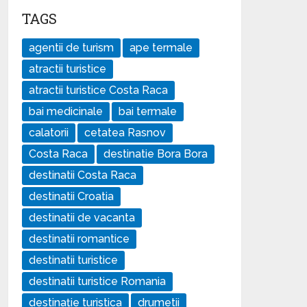
TAGS
agentii de turism
ape termale
atractii turistice
atractii turistice Costa Raca
bai medicinale
bai termale
calatorii
cetatea Rasnov
Costa Raca
destinatie Bora Bora
destinatii Costa Raca
destinatii Croatia
destinatii de vacanta
destinatii romantice
destinatii turistice
destinatii turistice Romania
destinație turistica
drumetii