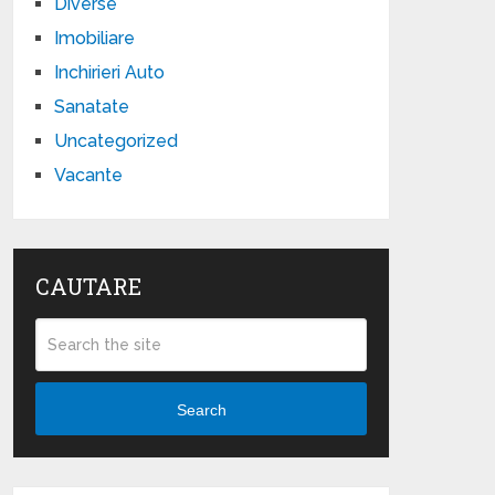
Diverse
Imobiliare
Inchirieri Auto
Sanatate
Uncategorized
Vacante
CAUTARE
Search