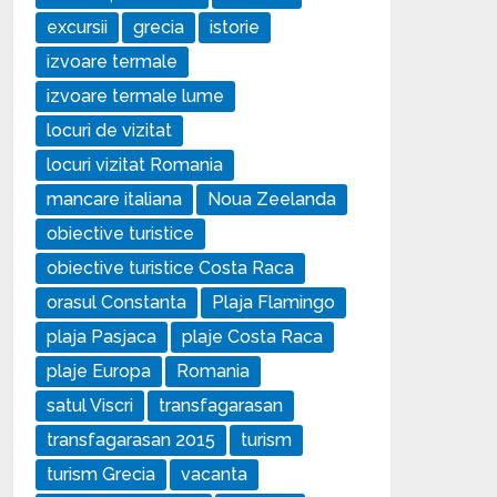
excursii
grecia
istorie
izvoare termale
izvoare termale lume
locuri de vizitat
locuri vizitat Romania
mancare italiana
Noua Zeelanda
obiective turistice
obiective turistice Costa Raca
orasul Constanta
Plaja Flamingo
plaja Pasjaca
plaje Costa Raca
plaje Europa
Romania
satul Viscri
transfagarasan
transfagarasan 2015
turism
turism Grecia
vacanta