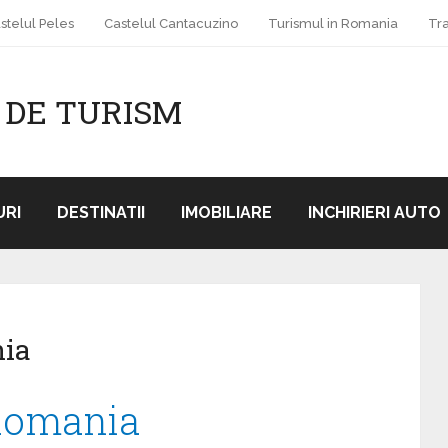
stelul Peles
Castelul Cantacuzino
Turismul in Romania
Tr
 DE TURISM
RI
DESTINATII
IMOBILIARE
INCHIRIERI AUTO
nia
 Romania