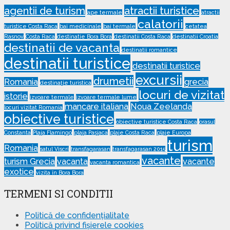
agentii de turism
atractii turistice
ape termale
atractii
calatorii
turistice Costa Raca
bai medicinale
bai termale
cetatea
Rasnov
Costa Raca
destinatie Bora Bora
destinatii Costa Raca
destinatii Croatia
destinatii de vacanta
destinatii romantice
destinatii turistice
destinatii turistice
excursii
drumetii
Romania
grecia
destinație turistica
locuri de vizitat
istorie
izvoare termale
izvoare termale lume
mancare italiana
Noua Zeelanda
locuri vizitat Romania
obiective turistice
obiective turistice Costa Raca
orasul
Constanta
Plaja Flamingo
plaja Pasjaca
plaje Costa Raca
plaje Europa
turism
Romania
satul Viscri
transfagarasan
transfagarasan 2015
vacante
turism Grecia
vacanta
vacante
vacanta romantica
exotice
vizita în Bora Bora
TERMENI SI CONDITII
Politică de confidențialitate
Politică privind fișierele cookies