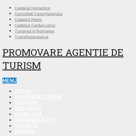
Castelul Huniazilor
Curiozitati Casa Poporului
Castelul Peles
Castelul Cantacuzino
Turismul in Romania
Transfagarasanul
PROMOVARE AGENTIE DE
TURISM
MENU
ACASA
AGENTII DE TURISM
CADOURI
DESTINATII
IMOBILIARE
INCHIRIERI AUTO
VACANTE
DIVERSE