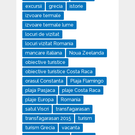
excursii
grecia
istorie
izvoare termale
izvoare termale lume
locuri de vizitat
locuri vizitat Romania
mancare italiana
Noua Zeelanda
obiective turistice
obiective turistice Costa Raca
orasul Constanta
Plaja Flamingo
plaja Pasjaca
plaje Costa Raca
plaje Europa
Romania
satul Viscri
transfagarasan
transfagarasan 2015
turism
turism Grecia
vacanta