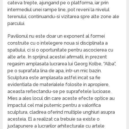
cateva trepte, ajungand pe o platforma, iar prin
intermediul unei rampe line, pot reveni la nivelul
terenului, continuandu-si vizitarea spre alte zone ale
parcului.
Pavilionul nu este doar un exponent al formei
construite cu o intelegere noua si disciplinata a
spatiului, ci si o oportunitate pentru ascocierea cu
alte arte. In sprijinul acestei afirmatii, in prezent
regasim amplasata lucrarea lui Georg Kolbe, “Alba”,
pe o suprafata lina de apa, intr-un mic bazin.
Sculptura este amplasata astfel incat sa fie
evidentiata de materialele folosite in apropiere,
aceasta reflectandu-se pe suprafetele lucioase.
Mies a ales locul din care aceste efecte optice au
impactul cel mai puternic pentru a valorifica
sculptura, cladirea oferind multiple unghiuri asupra
acesteia. El a realizat ca trebuie sa existe o
juxtapunere a lucrarilor arhitecturale cu artele