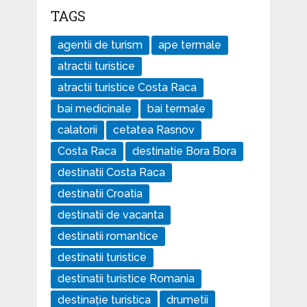
TAGS
agentii de turism
ape termale
atractii turistice
atractii turistice Costa Raca
bai medicinale
bai termale
calatorii
cetatea Rasnov
Costa Raca
destinatie Bora Bora
destinatii Costa Raca
destinatii Croatia
destinatii de vacanta
destinatii romantice
destinatii turistice
destinatii turistice Romania
destinație turistica
drumetii