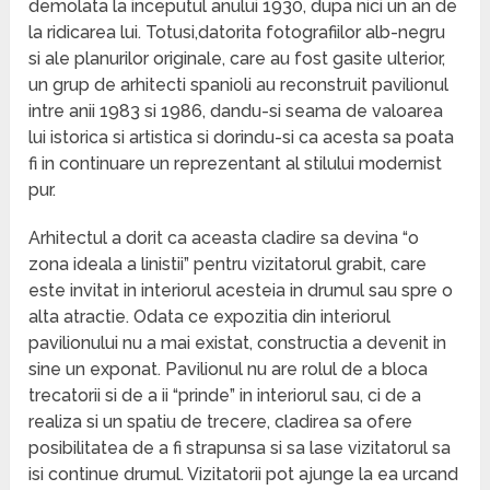
demolata la inceputul anului 1930, dupa nici un an de
la ridicarea lui. Totusi,datorita fotografiilor alb-negru
si ale planurilor originale, care au fost gasite ulterior,
un grup de arhitecti spanioli au reconstruit pavilionul
intre anii 1983 si 1986, dandu-si seama de valoarea
lui istorica si artistica si dorindu-si ca acesta sa poata
fi in continuare un reprezentant al stilului modernist
pur.
Arhitectul a dorit ca aceasta cladire sa devina “o
zona ideala a linistii” pentru vizitatorul grabit, care
este invitat in interiorul acesteia in drumul sau spre o
alta atractie. Odata ce expozitia din interiorul
pavilionului nu a mai existat, constructia a devenit in
sine un exponat. Pavilionul nu are rolul de a bloca
trecatorii si de a ii “prinde” in interiorul sau, ci de a
realiza si un spatiu de trecere, cladirea sa ofere
posibilitatea de a fi strapunsa si sa lase vizitatorul sa
isi continue drumul. Vizitatorii pot ajunge la ea urcand