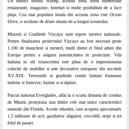
Un district turistic scump, aceasta zona ofera numeroase
restaurante, magazine, hoteluri si multe posibilitati de a face
plaja. Cea mai populara strada din aceasta zona este Ocean
Drive, o sectiune de drum situata de-a lungul oceanului.
Muzeul si Gradinile Vizcaya sunt repere istorice nationale.
Pentru finalizarea proiectului Vizcaya au fost necesari peste
1.100 de muncitori si mesteri, multi dintre ei fiind adusi din
Europa pentru a asigura autenticitatea in proiectare. Vila
italiana in stil renascentist este plina de o impresionanta
colectie de mobilier si arte decorative europene din secolele
XV-XIX. Terenurile si gradinile contin fantani frumoase
italiene si franceze, bazine si sculpturi.
Parcul national Everglades, aflat la o scurta distanta de condus
de Miami, protejeaza una dintre cele mai unice caracteristici
naturale din Florida. Aceste mlastini, care acopera aproximativ
1,5 milioane de acri, gazduiesc aligatori, crocodili, serpi si tot
felul de pasari.