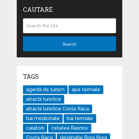
CAUTARE
Search
TAGS
agentii de turism
ape termale
atractii turistice
atractii turistice Costa Raca
bai medicinale
bai termale
calatorii
cetatea Rasnov
Costa Raca
destinatie Bora Bora