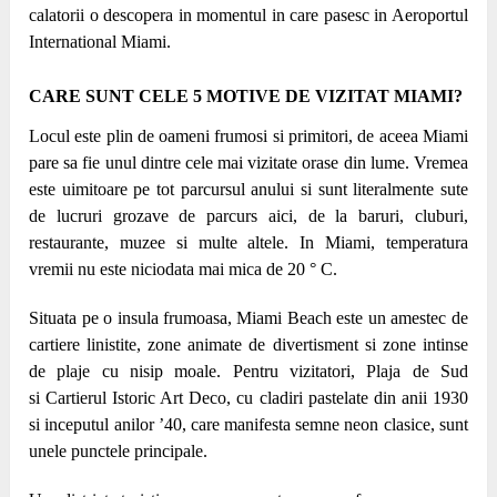
calatorii o descopera in momentul in care pasesc in Aeroportul
International Miami.
CARE SUNT CELE 5
MOTIVE DE VIZITAT MIAMI
?
Locul este plin de oameni frumosi si primitori, de aceea Miami
pare sa fie unul dintre cele mai vizitate orase din lume. Vremea
este uimitoare pe tot parcursul anului si sunt literalmente sute
de lucruri grozave de parcurs aici, de la baruri, cluburi,
restaurante, muzee si multe altele. In Miami, temperatura
vremii nu este niciodata mai mica de
20 ° C.
Situata pe o insula frumoasa, Miami Beach este un amestec de
cartiere linistite, zone animate de divertisment si zone intinse
de plaje cu nisip moale. Pentru vizitatori, Plaja de Sud
si Cartierul Istoric Art Deco, cu cladiri pastelate din anii 1930
si inceputul anilor ’40, care manifesta semne neon clasice, sunt
unele punctele principale.