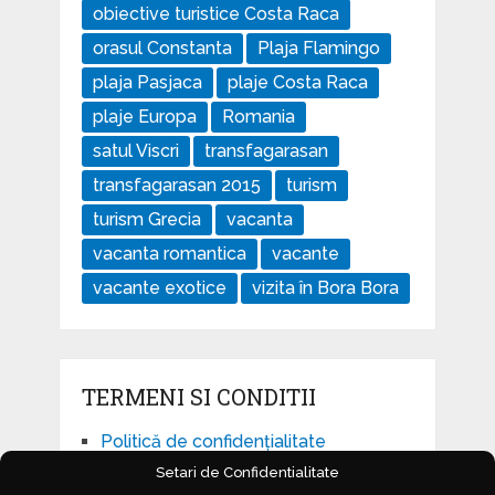
obiective turistice Costa Raca
orasul Constanta
Plaja Flamingo
plaja Pasjaca
plaje Costa Raca
plaje Europa
Romania
satul Viscri
transfagarasan
transfagarasan 2015
turism
turism Grecia
vacanta
vacanta romantica
vacante
vacante exotice
vizita în Bora Bora
TERMENI SI CONDITII
Politică de confidențialitate
Setari de Confidentialitate
Politică privind fișierele cookies