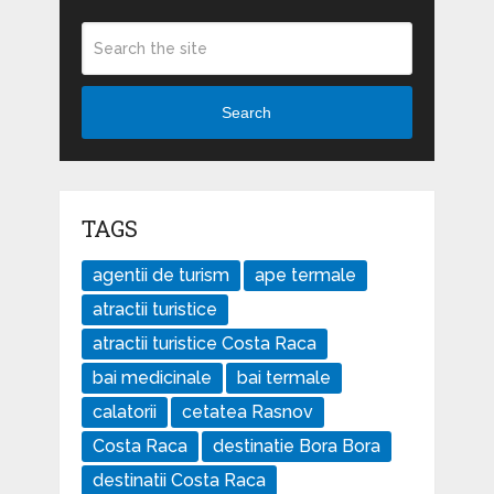
Search
TAGS
agentii de turism
ape termale
atractii turistice
atractii turistice Costa Raca
bai medicinale
bai termale
calatorii
cetatea Rasnov
Costa Raca
destinatie Bora Bora
destinatii Costa Raca