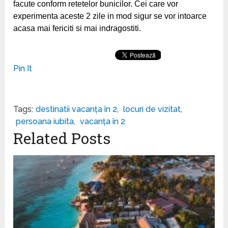
facute conform retetelor bunicilor. Cei care vor
experimenta aceste 2 zile in mod sigur se vor intoarce
acasa mai fericiti si mai indragostiti.
Pin It
Tags:
destinatii vacanța în 2
,
locuri de vizitat
,
persoana iubita
,
vacanța în 2
Related Posts