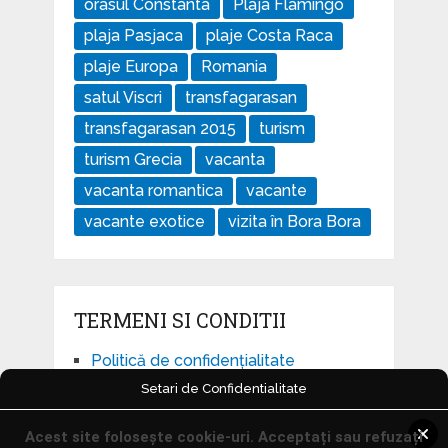
orasul Constanta
Plaja Flamingo
plaja Pasjaca
plaje Costa Raca
plaje Europa
Romania
satul Viscri
transfagarasan
transfagarasan 2015
turism
turism Grecia
vacanta
vacanta romantica
vacante
vacante exotice
vizita în Bora Bora
TERMENI SI CONDITII
Politică de confidențialitate
Setari de Confidentialitate
Politică privind fișierele cookies
Setari Cookie-uri
Acest site folosește cookie-uri. Acceptați sau refuzați