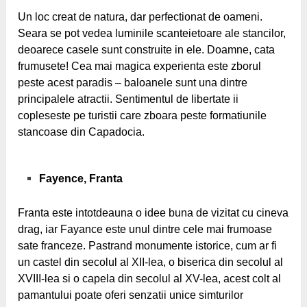
Un loc creat de natura, dar perfectionat de oameni.
Seara se pot vedea luminile scanteietoare ale stancilor,
deoarece casele sunt construite in ele. Doamne, cata
frumusete! Cea mai magica experienta este zborul
peste acest paradis – baloanele sunt una dintre
principalele atractii. Sentimentul de libertate ii
copleseste pe turistii care zboara peste formatiunile
stancoase din Capadocia.
Fayence, Franta
Franta este intotdeauna o idee buna de vizitat cu cineva
drag, iar Fayance este unul dintre cele mai frumoase
sate franceze. Pastrand monumente istorice, cum ar fi
un castel din secolul al XII-lea, o biserica din secolul al
XVIII-lea si o capela din secolul al XV-lea, acest colt al
pamantului poate oferi senzatii unice simturilor