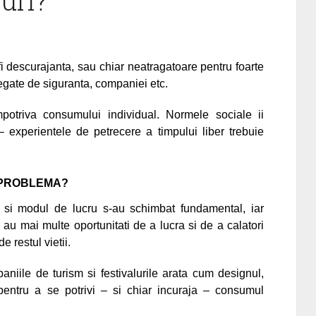
uri?
i descurajanta, sau chiar neatragatoare pentru foarte
i legate de siguranta, companiei etc.
otriva consumului individual. Normele sociale ii
 experientele de petrecere a timpului liber trebuie
 PROBLEMA?
 si modul de lucru s-au schimbat fundamental, iar
 au mai multe oportunitati de a lucra si de a calatori
e restul vietii.
paniile de turism si festivalurile arata cum designul,
 pentru a se potrivi – si chiar incuraja – consumul