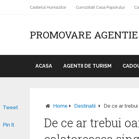
Castelul Huniazilor
Curiozitati Casa Poporului
Ca
PROMOVARE AGENTIE
ACASA
AGENTII DE TURISM
CADOU
Home
Destinatii
De ce ar trebui
Tweet
De ce ar trebui o
Pin It