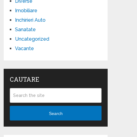
Diverse
Imobiliare
Inchirieri Auto
Sanatate
Uncategorized
Vacante
CAUTARE
Search