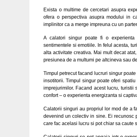
Exista o multime de cercetari asupra expe
ofera o perspectiva asupra modului in ca
implinitor ca a merge impreuna cu un parten
A calatori singur poate fi o experienta
sentimentele si emotiile. In felul acesta, t
alta activitate creativa. Mai mult decat atat
presiunea de a multumi pe altcineva sau de 
Timpul petrecut facand lucruri singur poate
insotitorii. Timpul singur poate oferi spati
imprejurimilor. Facand acest lucru, turistii 
confort – o experienta energizanta si captiv
Calatorii singuri au propriul lor mod de a
devenind un colectiv in sine. Ei recunosc pr
care fac acelasi lucru si pot chiar sa caute s
Calatorii singuri se pot angaja intr-o expe