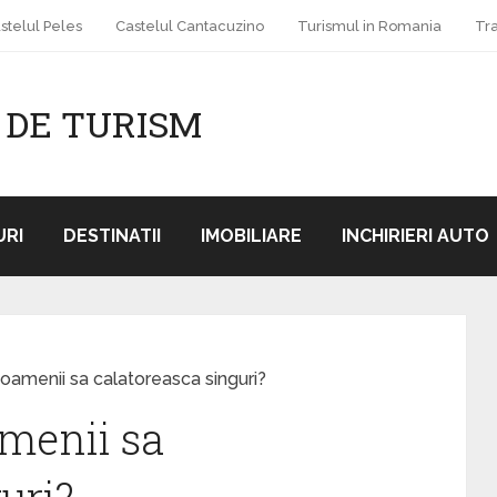
stelul Peles
Castelul Cantacuzino
Turismul in Romania
Tr
 DE TURISM
RI
DESTINATII
IMOBILIARE
INCHIRIERI AUTO
 oamenii sa calatoreasca singuri?
amenii sa