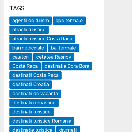
TAGS
agentii de turism
ape termale
atractii turistice
atractii turistice Costa Raca
bai medicinale
bai termale
calatorii
cetatea Rasnov
Costa Raca
destinatie Bora Bora
destinatii Costa Raca
destinatii Croatia
destinatii de vacanta
destinatii romantice
destinatii turistice
destinatii turistice Romania
destinație turistica
drumetii