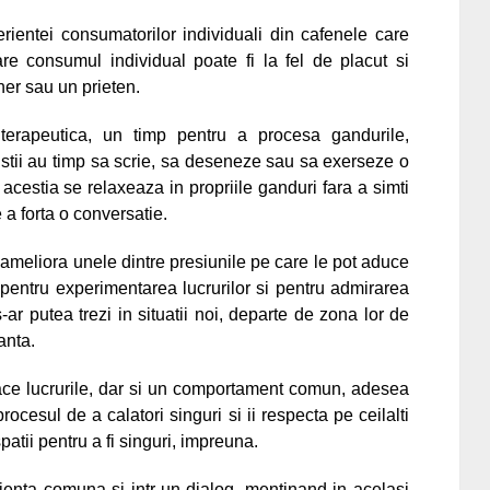
rientei consumatorilor individuali din cafenele care
re consumul individual poate fi la fel de placut si
er sau un prieten.
 terapeutica, un timp pentru a procesa gandurile,
uristii au timp sa scrie, sa deseneze sau sa exerseze o
, acestia se relaxeaza in propriile ganduri fara a simti
a forta o conversatie.
 ameliora unele dintre presiunile pe care le pot aduce
u pentru experimentarea lucrurilor si pentru admirarea
s-ar putea trezi in situatii noi, departe de zona lor de
anta.
 face lucrurile, dar si un comportament comun, adesea
ocesul de a calatori singuri si ii respecta pe ceilalti
patii pentru a fi singuri, impreuna.
rienta comuna si intr-un dialog, mentinand in acelasi