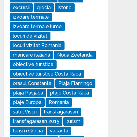
excursii
grecia
istorie
izvoare termale
izvoare termale lume
locuri de vizitat
locuri vizitat Romania
mancare italiana
Noua Zeelanda
obiective turistice
obiective turistice Costa Raca
orasul Constanta
Plaja Flamingo
plaja Pasjaca
plaje Costa Raca
plaje Europa
Romania
satul Viscri
transfagarasan
transfagarasan 2015
turism
turism Grecia
vacanta